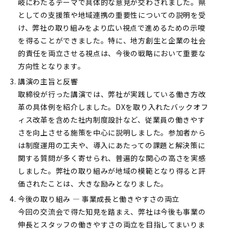
岐にわたるテーマで具体的な意見が交わされました。県
としての支援策や地域連携の重要性についての説明を受
け、弊社の取り組みをより広い視点で進めるための示唆
を得ることができました。特に、地方創生と企業の社会
的責任を両立させる視点は、今後の戦略において重要な
方向性となります。
講演の主旨と反響
取締役が行った講演では、弊社が実践している働き方改
革の具体例を紹介しました。DXを取り入れたバックオフ
ィス改革を含めた社内制度設計など、従業員の働きやす
さを向上させる施策を中心に説明しました。参加者から
は制度運用の工夫や、導入にあたっての課題と解決策に
関する質問が多く寄せられ、普遍的な関心の高さを実感
しました。弊社の取り組みが地域の模範となり得ると評
価されたことは、大きな励みとなりました。
今後の取り組み — 事業成長と働きやすさの両立
今回の交流会で得た知見を踏まえ、弊社は今後も事業の
伸長とスタッフの働きやすさの両立を目指してまいりま