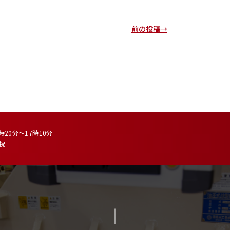
前の投稿→
時20分～17時10分
 祝