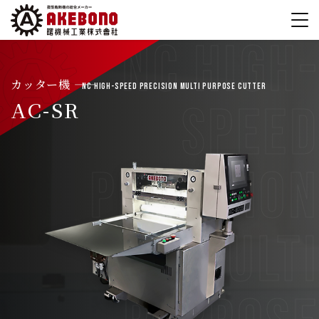
カッター機 ――
NC High-Speed Precision Multi Purpose Cutter
AC-SR